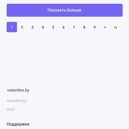
Показать больше
1
2
3
4
5
6
7
8
9
>
>|
vseonline.by
vseonline.by
2025
Поддержка