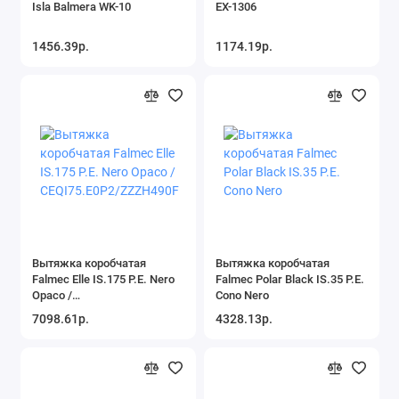
Isla Balmera WK-10
EX-1306
1456.39р.
1174.19р.
Вытяжка коробчатая
Вытяжка коробчатая
Falmec Elle IS.175 P.E. Nero
Falmec Polar Black IS.35 P.E.
Opaco /
Cono Nero
CEQI75.E0P2/ZZZH490F
7098.61р.
4328.13р.