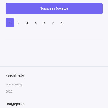
Показать больше
1
2
3
4
5
>
>|
vseonline.by
vseonline.by
2025
Поддержка