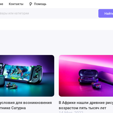
не
Контакты
Помощь
Найт
условия для возникновения
В Африке нашли древние рис
тнике Сатурна‍
возрастом пять тысяч лет
2
14 Мая, 2022