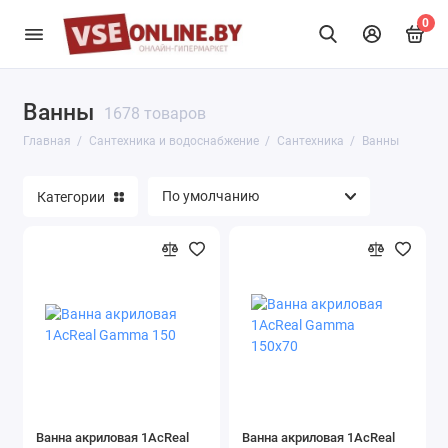
0
Ванны
Обустройство ванной комнаты
1678 товаров
Главная
Сантехника и водоснабжение
Сантехника
Ванны
Сантехника
Категории
Сантехника для кухни
Показать все
Ванна акриловая 1AcReal
Ванна акриловая 1AcReal