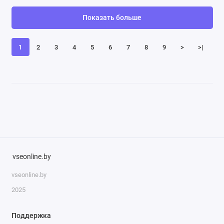
Показать больше
1
2
3
4
5
6
7
8
9
>
>|
vseonline.by
vseonline.by
2025
Поддержка