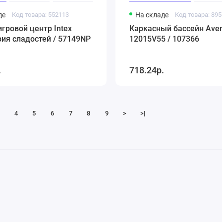
де
Код товара: 552113
На складе
Код товара: 89
гровой центр Intex
Каркасный бассейн Aven
ия сладостей / 57149NP
12015V55 / 107366
.
718.24р.
4
5
6
7
8
9
>
>|