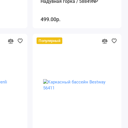
Надувная горка / 58849NP
499.00р.
Популярный