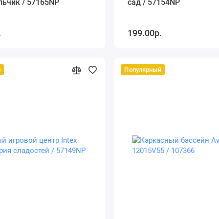
льчик / 57165NP
сад / 57154NP
.
199.00р.
й
Популярный