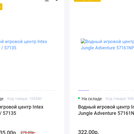
й
де
Код товара: 103540
На складе
Код товара: 94
гровой центр Intex
Водный игровой центр I
 / 57135
Jungle Adventure 57161
322.00р.
35.00р.
275.00р.