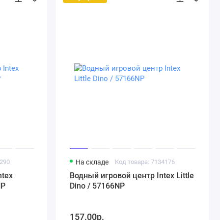
5290
На складе
Код товара: 7134176
ntex
Водный игровой центр Intex Little
NP
Dino / 57166NP
157.00р.