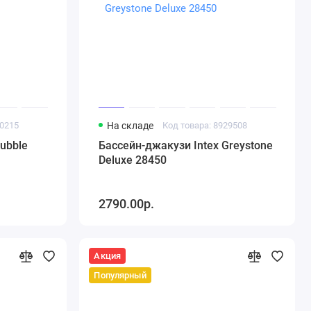
30215
На складе
Код товара: 8929508
ubble
Бассейн-джакузи Intex Greystone
Deluxe 28450
2790.00р.
Акция
Популярный