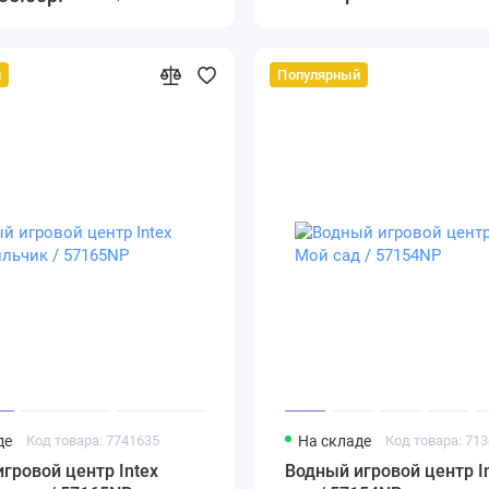
й
Популярный
де
Код товара: 7741635
На складе
Код товара: 71
гровой центр Intex
Водный игровой центр I