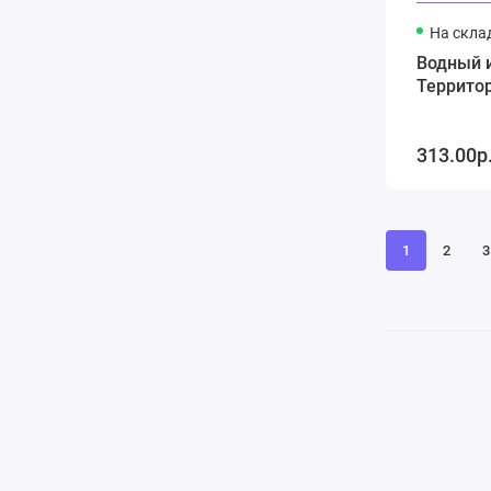
На скла
Водный и
Территор
313.00р
1
2
3