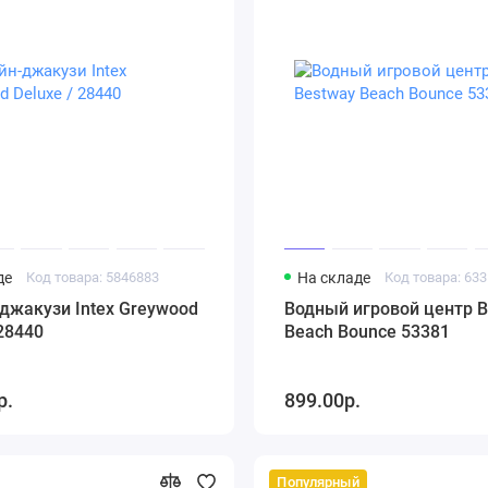
де
Код товара: 5846883
На складе
Код товара: 63
джакузи Intex Greywood
Водный игровой центр B
 28440
Beach Bounce 53381
р.
899.00р.
Популярный