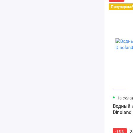
Популярны
На скла
Водный и
Dinoland
2
-15 %