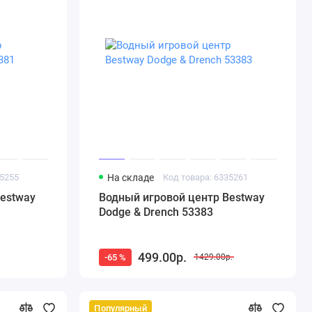
35255
На складе
Код товара: 6335261
estway
Водный игровой центр Bestway
Dodge & Drench 53383
499.00р.
-65 %
1429.00р.
Популярный