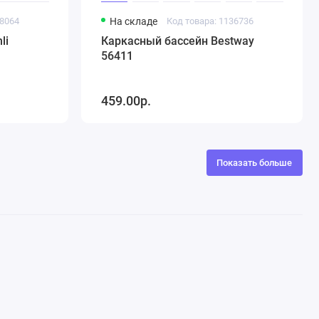
58064
На складе
Код товара: 1136736
li
Каркасный бассейн Bestway
56411
459.00р.
Показать больше