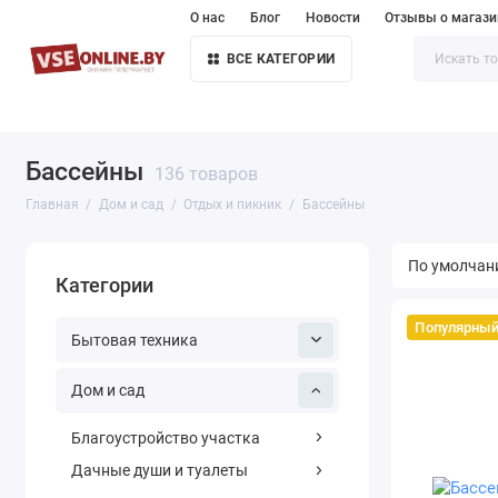
О нас
Блог
Новости
Отзывы о магази
ВСЕ КАТЕГОРИИ
Бассейны
136 товаров
Главная
Дом и сад
Отдых и пикник
Бассейны
Категории
Популярны
Бытовая техника
Дом и сад
Благоустройство участка
Дачные души и туалеты