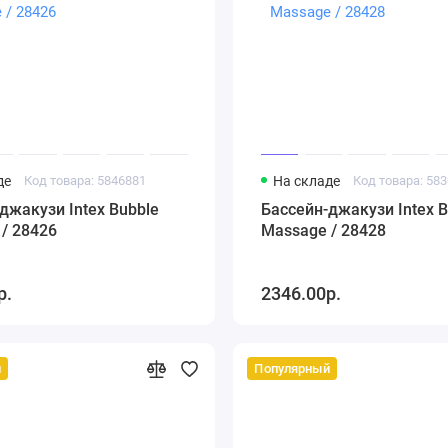
де
Код товара: 5846881
На складе
Код товара: 58
джакузи Intex Bubble
Бассейн-джакузи Intex B
/ 28426
Massage / 28428
р.
2346.00р.
й
Популярный