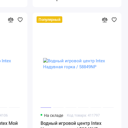
Популярный
34106
На складе
Код товара: 411797
ntex Мой
Водный игровой центр Intex